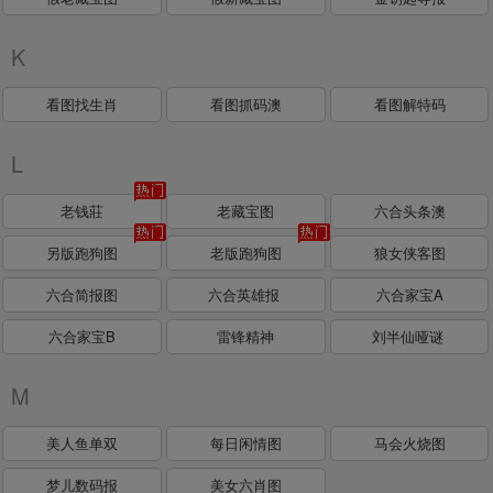
K
看图找生肖
看图抓码澳
看图解特码
L
老钱莊
老藏宝图
六合头条澳
另版跑狗图
老版跑狗图
狼女侠客图
六合简报图
六合英雄报
六合家宝A
六合家宝B
雷锋精神
刘半仙哑谜
M
美人鱼单双
每日闲情图
马会火烧图
梦儿数码报
美女六肖图