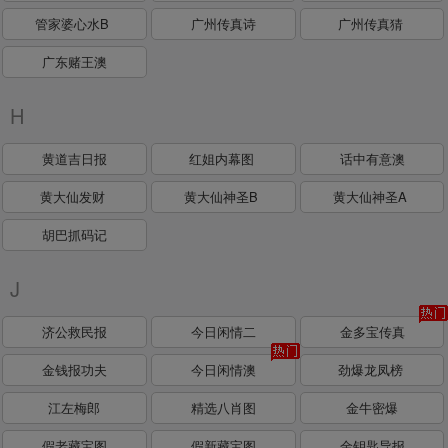
管家婆心水B
广州传真诗
广州传真猜
广东赌王澳
H
黄道吉日报
红姐内幕图
话中有意澳
黄大仙发财
黄大仙神圣B
黄大仙神圣A
胡巴抓码记
J
济公救民报
今日闲情二
金多宝传真
金钱报功夫
今日闲情澳
劲爆龙凤榜
江左梅郎
精选八肖图
金牛密爆
假老藏宝图
假新藏宝图
金钥匙导报