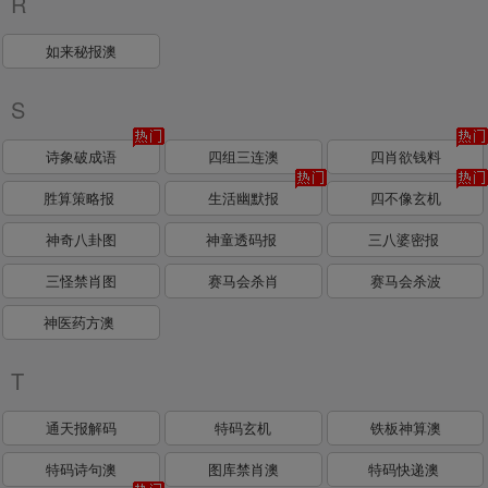
R
如来秘报澳
S
诗象破成语
四组三连澳
四肖欲钱料
胜算策略报
生活幽默报
四不像玄机
神奇八卦图
神童透码报
三八婆密报
三怪禁肖图
赛马会杀肖
赛马会杀波
神医药方澳
T
通天报解码
特码玄机
铁板神算澳
特码诗句澳
图库禁肖澳
特码快递澳