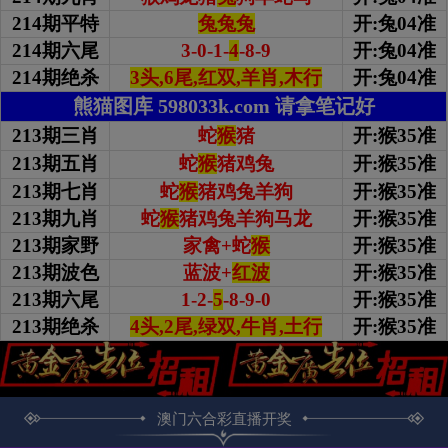
214期平特
兔兔兔
开:兔04准
214期
六尾
3-0-1-
4
-8-9
开:兔04准
214期绝杀
3头,6尾,红双,羊肖,木行
开:兔04准
熊猫图库 598033k.com 请拿笔记好
213期三肖
蛇
猴
猪
开:猴35准
213期五肖
蛇
猴
猪鸡兔
开:猴35准
213期七肖
蛇
猴
猪鸡兔羊狗
开:猴35准
213期九肖
蛇
猴
猪鸡兔羊狗马龙
开:猴35准
213期家野
家禽+蛇
猴
开:猴35准
213期波色
蓝波+
红波
开:猴35准
213期
六尾
1-2-
5
-8-9-0
开:猴35准
213期绝杀
4头,2尾,绿双,牛肖,土行
开:猴35准
澳门六合彩直播开奖