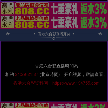
香港六合彩直播开奖
香港六合彩直播時間為
相约
21:29-21:37
(北京時間)，开启视频，敬請查看。
香港六合彩资料网：https://www.134755.com