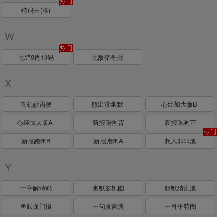
特码王(准)
W
无错9肖10码
无敌猪哥报
X
玄机妙语澳
熊出没幽默
心经加大版B
心经加大版A
新报跑狗背
新报跑狗正
新报跑狗B
新报跑狗A
想入非非澳
Y
一字解特码
幽默玄机图
幽默猜测澳
鱼跃龙门报
一句真言澳
一肖平特图