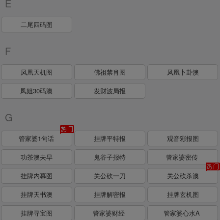
E
二尾四码图
F
凤凰天机图
佛祖禁肖图
凤凰卜卦澳
凤姐30码澳
发财波局报
G
管家婆1句话
挂牌平特报
观音彩报图
功茶澳夫早
鬼谷子报特
管家婆密传
挂牌内幕图
关公砍一刀
关公砍杀澳
挂牌天书澳
挂牌解密报
挂牌玄机图
挂牌寻宝图
管家婆财经
管家婆心水A