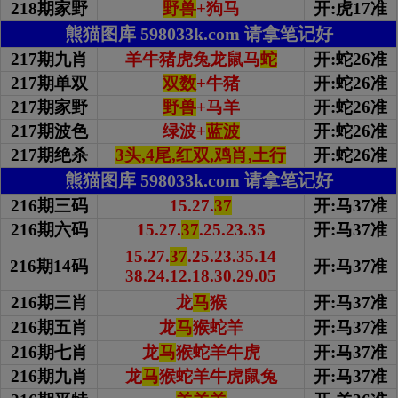
218期家野
野兽
+狗马
开:虎17准
熊猫图库 598033k.com 请拿笔记好
217期九肖
羊牛猪虎兔龙鼠马
蛇
开:蛇26准
217期单双
双数
+牛猪
开:蛇26准
217期家野
野兽
+马羊
开:蛇26准
217期波色
绿波+
蓝波
开:蛇26准
217期绝杀
3头,4尾,红双,鸡肖,土行
开:蛇26准
熊猫图库 598033k.com 请拿笔记好
216期三码
15.27.
37
开:马37准
216期六码
15.27.
37
.25.23.35
开:马37准
15.27.
37
.25.23.35.14
216期14码
开:马37准
38.24.12.18.30.29.05
216期三肖
龙
马
猴
开:马37准
216期五肖
龙
马
猴蛇羊
开:马37准
216期七肖
龙
马
猴蛇羊牛虎
开:马37准
216期九肖
龙
马
猴蛇羊牛虎鼠兔
开:马37准