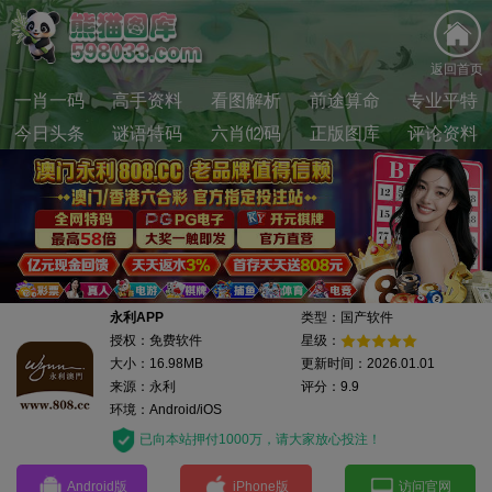
返回首页
一肖一码
高手资料
看图解析
前途算命
专业平特
今日头条
谜语特码
六肖⑿码
正版图库
评论资料
永利APP
类型：国产软件
授权：免费软件
星级：
大小：16.98MB
更新时间：2026.01.01
来源：永利
评分：9.9
环境：Android/iOS
已向本站押付1000万，请大家放心投注！
Android版
iPhone版
访问官网