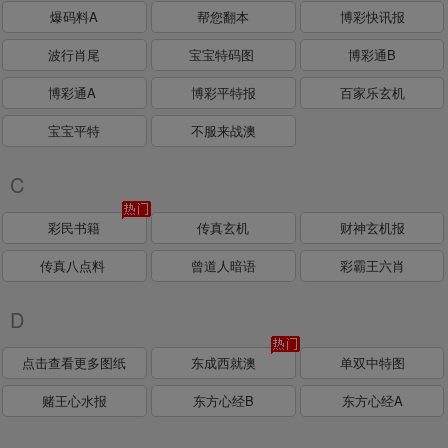
爆码料A
帮您翻本
博彩快讯报
波行肖尾
宝宝特码图
博彩通B
博彩通A
博彩平特报
百家乐玄机
宝宝平特
不服来战澳
C
彩民书籍
传真玄机
财神玄机报
传真八点料
曾道人暗语
彩霸王六肖
D
点击查看更多图纸
东成西就澳
单双中特图
赌王心水报
东方心经B
东方心经A