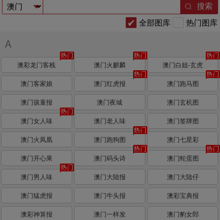
搜索
全部图库
热门图库
A
澳彩龙门客栈
澳门火麒麟
澳门白姐-玄虎
澳门客家娘
澳门红虎报
澳门跑马图
澳门孩童报
澳门夜城
澳门玄机图
澳门女人味
澳门老人味
澳门签牌图
澳门火凤凰
澳门跑狗图
澳门七星彩
澳门开心果
澳门码头诗
澳门蛇蛋图
澳门男人味
澳门大陆报
澳门大陆仔
澳门猛虎报
澳门牛头报
澳彩宝典报
澳彩神算报
澳门一样发
澳门豹女郎