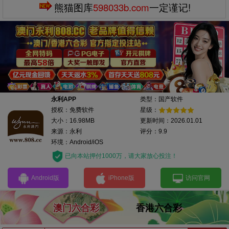
熊猫图库
598033b.com
一定谨记!
永利APP
类型：国产软件
授权：免费软件
星级：
大小：16.98MB
更新时间：2026.01.01
来源：永利
评分：9.9
环境：Android/iOS
已向本站押付1000万，请大家放心投注！
Android版
iPhone版
访问官网
澳门六合彩
香港六合彩