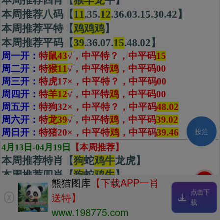
本周推荐八码【
11
.35.
12
.36.03.15.30.42】
本周推荐平特【
鸡鸡鸡
】
本周推荐平码【
39
.36.07.
15
.48.02】
周一开：
特
鼠43
√
，中平特？，
中平码
15
周二开：
特
猴11
√
，中平特
鸡
，
中平码00
周三开：
特虎17×，中平特？，
中平码00
周四开：
特
羊12
√
，中平特
鸡
，
中平码00
周五开：
特狗32×，中平特？，
中平码
48.02
周六开：
特
龙39
√
，中平特
鸡
，
中平码
39.02
投注
周日开：
特猪20×，中平特
鸡
，中平码
39.46
4月13日-04月19日
【本周推荐】
本周推荐特肖【
狗
蛇
鸡牛
龙虎】
本周推荐四肖【
狗
蛇
鸡
牛
】
刷新
熊猫图库
【下载APP一肖
本周推荐八码【21.33.02.38.10.
22
.
06
.30】
点击下
送特】
X
本周推荐平特【
鸡鸡鸡
】
载
www.198775.com
本周推荐平码【
06
.14.08.29.
34
.33】