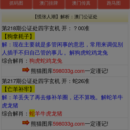
抓码图
澳门挂牌
澳门传真
跑马图
【慌张人潮】解析：澳门公证处
第218期公证处四字玄机 开：？00准
【狗拿耗子】
解：‌‌现在主要就是‌多管闲事‌的意思，常用来调侃别
人插手不归自己管的事儿 。‌‌解狗虎蛇鸡龙兔
综合解肖：
狗虎蛇鸡龙兔
熊猫图库
598033g.com
一定谨记!
第217期公证处四字玄机 开：蛇26准
【亡羊补牢】
解：‌‌羊丢失了再去修补羊圈，还不算晚。解蛇羊牛
虎龙猪
综合解肖：
蛇
羊牛虎龙猪
熊猫图库
598033g.com
一定谨记!