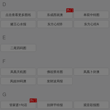
D
点击查看更多图纸
东成西就澳
单双中特图
赌王心水报
东方心经B
东方心经A
E
二尾四码图
F
凤凰天机图
佛祖禁肖图
凤凰卜卦澳
凤姐30码澳
发财波局报
G
管家婆1句话
挂牌平特报
观音彩报图