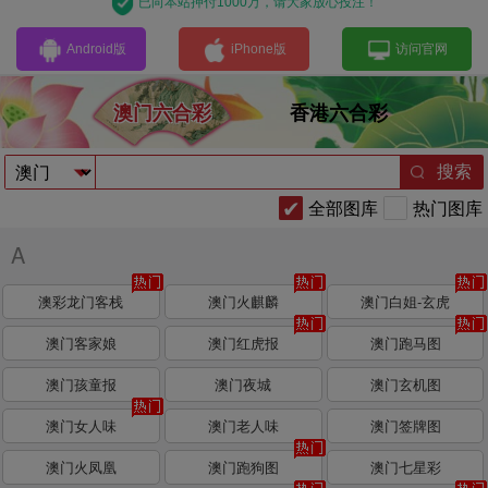
已向本站押付1000万，请大家放心投注！
Android版
iPhone版
访问官网
澳门六合彩
香港六合彩
搜索
全部图库
热门图库
A
澳彩龙门客栈
澳门火麒麟
澳门白姐-玄虎
澳门客家娘
澳门红虎报
澳门跑马图
澳门孩童报
澳门夜城
澳门玄机图
澳门女人味
澳门老人味
澳门签牌图
澳门火凤凰
澳门跑狗图
澳门七星彩