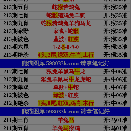
213期五肖
蛇
猴
猪鸡兔
开:猴35准
213期七肖
蛇
猴
猪鸡兔羊狗
开:猴35准
213期九肖
蛇
猴
猪鸡兔羊狗马龙
开:猴35准
213期家野
家禽+蛇
猴
开:猴35准
213期波色
蓝波+
红波
开:猴35准
213期
六尾
1-2-
5
-8-9-0
开:猴35准
213期绝杀
4头,2尾,绿双,牛肖,土行
开:猴35准
熊猫图库 598033k.com 请拿笔记好
212期七肖
猴兔羊鼠马
牛
龙
开:牛06准
212期九肖
猴兔羊鼠马
牛
龙虎蛇
开:牛06准
212期单双
单数+
牛
蛇
开:牛06准
212期波色
绿波
+红波
开:牛06准
212期绝杀
1头,0尾,红双,鸡肖,木行
开:牛06准
熊猫图库 598033k.com 请拿笔记好
211期三肖
羊兔
马
开:马01准
211期五肖
羊兔
马
猴鸡
开:马01准