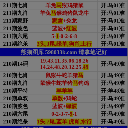
211期七肖
羊兔
马
猴鸡猪鼠
开:马01准
211期九肖
羊兔
马
猴鸡猪鼠龙牛
开:马01准
211期家野
家禽
+兔龙
开:马01准
211期波色
蓝波+
红波
开:马01准
211期
六尾
5-
1
-0-2-6-8
开:马01准
211期绝杀
3头,3尾,绿单,狗肖,土行
开:马01准
熊猫图库 598033k.com 请拿笔记好
19.43.11.35.06.18.26
210期14码
开:马49准
14.24.48.20.32.25.
49
210期七肖
鼠猴牛蛇羊猪
马
开:马49准
210期九肖
鼠猴牛蛇羊猪
马
狗鸡
开:马49准
210期平特
羊羊羊
开:羊48准
210期单双
单数
+鸡蛇
开:马49准
210期波色
蓝波+
绿波
开:马49准
210期
六尾
0-2-3-7-
9
-1
开:马49准
210期绝杀
1头,7尾,蓝单,虎肖,水行
开:马49准