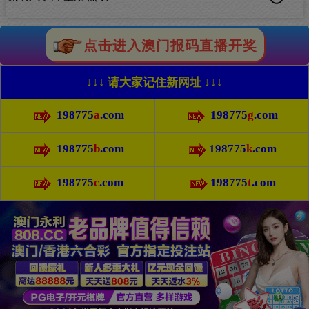
点击进入澳门报码直播开奖
↓↓↓ 请大家记住新网址 ↓↓↓
198775
a
.com
198775
g
.com
198775
b
.com
198775
k
.com
198775
c
.com
198775
t
.com