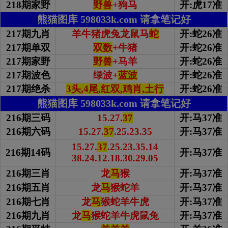
218期家野
野兽
+狗马
开:虎17准
熊猫图库 598033k.com 请拿笔记好
217期九肖
羊牛猪虎兔龙鼠马
蛇
开:蛇26准
217期单双
双数
+牛猪
开:蛇26准
217期家野
野兽
+马羊
开:蛇26准
217期波色
绿波+
蓝波
开:蛇26准
217期绝杀
3头,4尾,红双,鸡肖,土行
开:蛇26准
熊猫图库 598033k.com 请拿笔记好
216期三码
15.27.
37
开:马37准
216期六码
15.27.
37
.25.23.35
开:马37准
15.27.
37
.25.23.35.14
216期14码
开:马37准
38.24.12.18.30.29.05
216期三肖
龙
马
猴
开:马37准
216期五肖
龙
马
猴蛇羊
开:马37准
216期七肖
龙
马
猴蛇羊牛虎
开:马37准
216期九肖
龙
马
猴蛇羊牛虎鼠兔
开:马37准