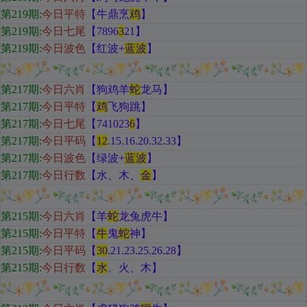
第219期:
今日平特
【牛鼎烹
鸡
】
第219期:
今日七尾
【7896
3
21
】
第219期:
今日波色
【红
波+
蓝波
】
第217期
:
今日六肖
【狗鸡羊
蛇
龙马
】
第217期:
今日平特
【
鸡
飞狗跳
】
第217期:
今日七尾
【741023
6
】
第217期:
今日平码
【
12
.15.16.20.32.33
】
第217期:
今日波色
【绿
波+
蓝波
】
第217期:
今日行数
【水
、木、
金
】
第215期
:
今日六肖
【羊
蛇
龙兔虎牛
】
第215期:
今日平特
【
牛
鬼
蛇
神
】
第215期:
今日平码
【
30
.21.23.25.26.28
】
第215期:
今日行数
【
水
、火、木
】