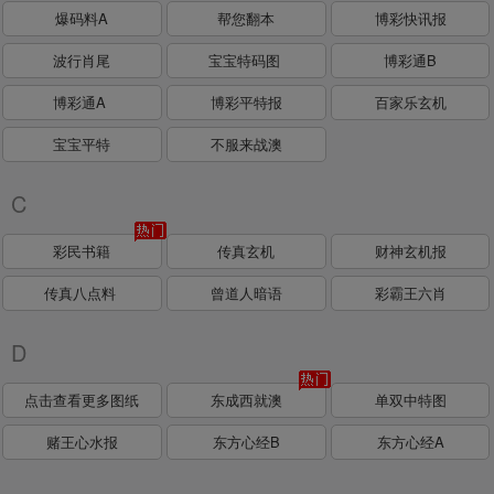
爆码料A
帮您翻本
博彩快讯报
波行肖尾
宝宝特码图
博彩通B
博彩通A
博彩平特报
百家乐玄机
宝宝平特
不服来战澳
C
彩民书籍
传真玄机
财神玄机报
传真八点料
曾道人暗语
彩霸王六肖
D
点击查看更多图纸
东成西就澳
单双中特图
赌王心水报
东方心经B
东方心经A