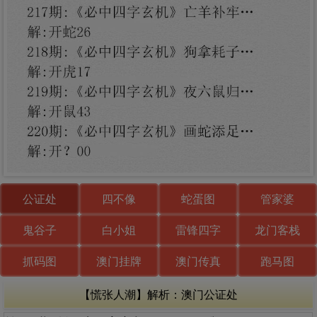
公证处
四不像
蛇蛋图
管家婆
鬼谷子
白小姐
雷锋四字
龙门客栈
抓码图
澳门挂牌
澳门传真
跑马图
【慌张人潮】解析：澳门公证处