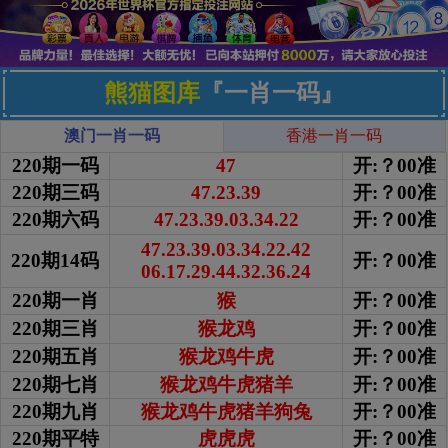
熊猫图库
『一肖一码』
澳门一肖一码
香港一肖一码
220期一码
47
开:？00准
220期三码
47.23.39
开:？00准
220期六码
47.23.39.03.34.22
开:？00准
47.23.39.03.34.22.42
220期14码
开:？00准
06.17.29.44.32.36.24
220期一肖
猴
开:？00准
220期三肖
猴龙鸡
开:？00准
220期五肖
猴龙鸡牛虎
开:？00准
220期七肖
猴龙鸡牛虎猪羊
开:？00准
220期九肖
猴龙鸡牛虎猪羊狗兔
开:？00准
220期平特
虎虎虎
开:？00准