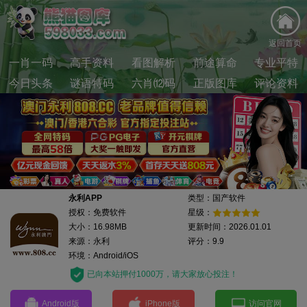
返回首页
一肖一码
高手资料
看图解析
前途算命
专业平特
今日头条
谜语特码
六肖⑿码
正版图库
评论资料
永利APP
类型：国产软件
授权：免费软件
星级：
大小：16.98MB
更新时间：2026.01.01
来源：永利
评分：9.9
环境：Android/iOS
已向本站押付1000万，请大家放心投注！
Android版
iPhone版
访问官网