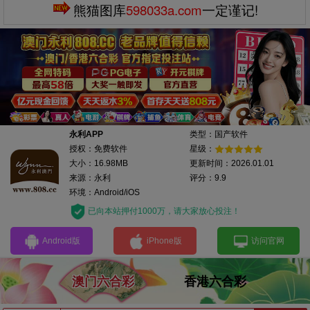
熊猫图库
598033a.com
一定谨记!
永利APP
类型：国产软件
授权：免费软件
星级：
大小：16.98MB
更新时间：2026.01.01
来源：永利
评分：9.9
环境：Android/iOS
已向本站押付1000万，请大家放心投注！
Android版
iPhone版
访问官网
澳门六合彩
香港六合彩