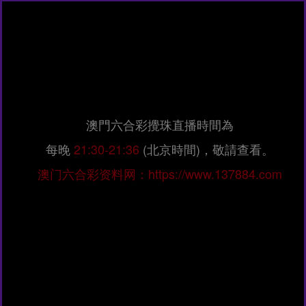
澳門六合彩攪珠直播時間為
每晚
21:30-21:36
(北京時間)，敬請查看。
澳门六合彩资料网：https://www.137884.com