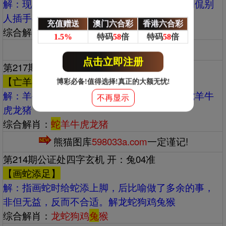
解：‌‌现在主要就是‌多管闲事‌的意思，常用来调侃别
人插手不归自己管的事儿 。‌‌解狗虎蛇鸡龙兔
充值赠送
澳门六合彩
香港六合彩
综合解肖：
狗
虎
蛇鸡龙兔
1.5%
特码
58
倍
特码
58
倍
熊猫图库
598033a.com
一定谨记!
点击立即注册
第217期公证处四字玄机 开：蛇26准
【亡羊补牢】
博彩必备!值得选择!真正的大额无忧!
解：‌‌羊丢失了再去修补羊圈，还不算晚。解蛇羊牛
不再显示
虎龙猪
综合解肖：
蛇
羊牛虎龙猪
熊猫图库
598033a.com
一定谨记!
第214期公证处四字玄机 开：兔04准
【画蛇添足】
解：‌‌指画蛇时给蛇添上脚，后比喻做了多余的事，
非但无益，反而不合适。解龙蛇狗鸡兔猴
综合解肖：
龙蛇狗鸡
兔
猴