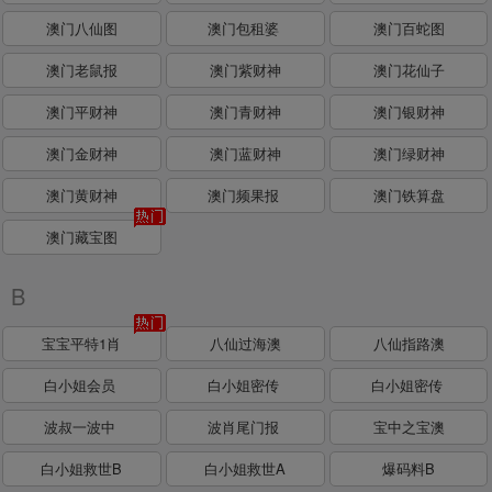
澳门八仙图
澳门包租婆
澳门百蛇图
澳门老鼠报
澳门紫财神
澳门花仙子
澳门平财神
澳门青财神
澳门银财神
澳门金财神
澳门蓝财神
澳门绿财神
澳门黄财神
澳门频果报
澳门铁算盘
澳门藏宝图
B
宝宝平特1肖
八仙过海澳
八仙指路澳
白小姐会员
白小姐密传
白小姐密传
波叔一波中
波肖尾门报
宝中之宝澳
白小姐救世B
白小姐救世A
爆码料B